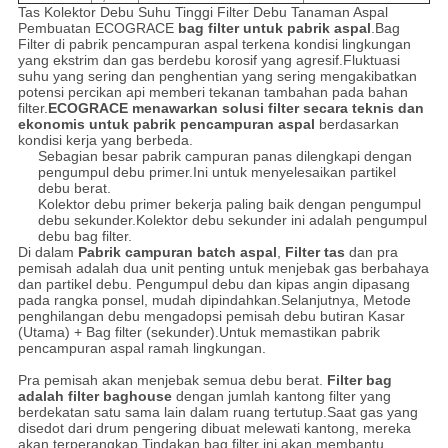
Tas Kolektor Debu Suhu Tinggi Filter Debu Tanaman Aspal
Pembuatan ECOGRACE
bag filter untuk pabrik aspal
.Bag
Filter di pabrik pencampuran aspal terkena kondisi lingkungan
yang ekstrim dan gas berdebu korosif yang agresif.Fluktuasi
suhu yang sering dan penghentian yang sering mengakibatkan
potensi percikan api memberi tekanan tambahan pada bahan
filter.
ECOGRACE menawarkan solusi filter secara teknis dan
ekonomis untuk pabrik pencampuran aspal
berdasarkan
kondisi kerja yang berbeda.
Sebagian besar pabrik campuran panas dilengkapi dengan
pengumpul debu primer.Ini untuk menyelesaikan partikel
debu berat.
Kolektor debu primer bekerja paling baik dengan pengumpul
debu sekunder.Kolektor debu sekunder ini adalah pengumpul
debu bag filter.
Di dalam
Pabrik campuran batch aspal
,
Filter tas
dan pra
pemisah adalah dua unit penting untuk menjebak gas berbahaya
dan partikel debu. Pengumpul debu dan kipas angin dipasang
pada rangka ponsel, mudah dipindahkan.Selanjutnya, Metode
penghilangan debu mengadopsi pemisah debu butiran Kasar
(Utama) + Bag filter (sekunder).Untuk memastikan pabrik
pencampuran aspal ramah lingkungan.
Pra pemisah akan menjebak semua debu berat.
Filter bag
adalah filter baghouse
dengan jumlah kantong filter yang
berdekatan satu sama lain dalam ruang tertutup.Saat gas yang
disedot dari drum pengering dibuat melewati kantong, mereka
akan terperangkap.Tindakan bag filter ini akan membantu