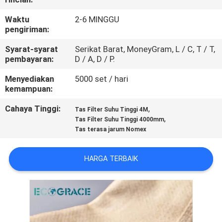
KUALITAS
Waktu
2-6 MINGGU
pengiriman:
HUBUNGI
Syarat-syarat
Serikat Barat, MoneyGram, L / C, T / T,
KAMI
pembayaran:
D / A, D / P.
Menyediakan
5000 set / hari
BERITA
kemampuan:
Cahaya Tinggi:
,
Tas Filter Suhu Tinggi 4M
PERMINTAAN
,
Tas Filter Suhu Tinggi 4000mm
Tas terasa jarum Nomex
PENAWARAN
HARGA TERBAIK
SITEMAP
PRIVACY
POLICY