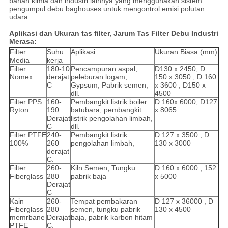
bahan kimia dan industri lainnya yang menggunakan sistem
pengumpul debu baghouses untuk mengontrol emisi polutan
udara.
Aplikasi dan Ukuran tas filter, Jarum Tas Filter Debu Industri
Merasa:
Filter
Suhu
Aplikasi
Ukuran Biasa (mm)
Media
kerja
Filter
180-10
Pencampuran aspal,
D130 x 2450, D
Nomex
derajat
peleburan logam,
150 x 3050 , D 160
C
Gypsum, Pabrik semen,
x 3600 , D150 x
dll.
4500
Filter PPS
160-
Pembangkit listrik boiler
D 160x 6000, D127
Ryton
190
batubara, pembangkit
x 8065
Derajat
listrik pengolahan limbah,
C
dll.
Filter PTFE
240-
Pembangkit listrik
D 127 x 3500 , D
100%
260
pengolahan limbah,
130 x 3000
derajat
C.
Filter
260-
Kiln Semen, Tungku
D 160 x 6000 , 152
Fiberglass
280
pabrik baja
x 5000
Derajat
C
Kain
260-
Tempat pembakaran
D 127 x 36000 , D
Fiberglass
280
semen, tungku pabrik
130 x 4500
memrbane
Derajat
baja, pabrik karbon hitam
PTFE
C,