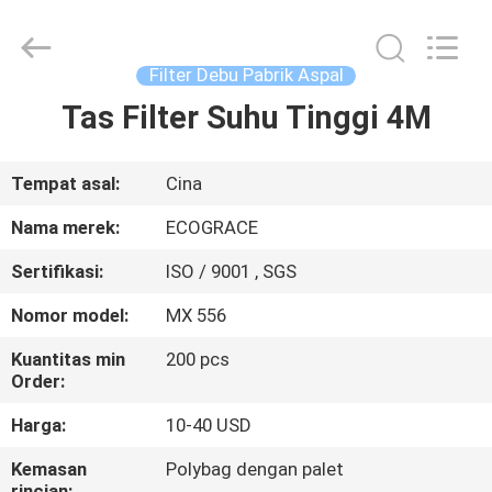
ZHEJIANG
GRACE
ENVIROTECH
CO.,LTD.
All
Filter Debu Pabrik Aspal
Rights
Reserved.
Tas Filter Suhu Tinggi 4M
RUMAH
PRODUK
Tempat asal:
Cina
Nama merek:
ECOGRACE
TENTANG
Sertifikasi:
ISO / 9001 , SGS
KAMI
Nomor model:
MX 556
TUR
Kuantitas min
200 pcs
Order:
PABRIK
Harga:
10-40 USD
KONTROL
Kemasan
Polybag dengan palet
rincian: