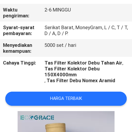
KUALITAS
Waktu
2-6 MINGGU
pengiriman:
HUBUNGI
Syarat-syarat
Serikat Barat, MoneyGram, L / C, T / T,
KAMI
pembayaran:
D / A, D / P.
Menyediakan
5000 set / hari
PERMINTAAN
kemampuan:
PENAWARAN
Cahaya Tinggi:
Tas Filter Kolektor Debu Tahan Air
,
Tas Filter Kolektor Debu
150X4000mm
BERITA
,
Tas Filter Debu Nomex Aramid
HARGA TERBAIK