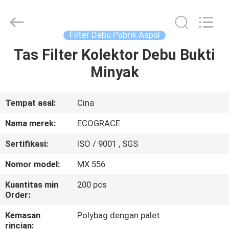
Filter
Industri
pemasok.
Copyright
©
Filter Debu Pabrik Aspal
2020
-
2021
Tas Filter Kolektor Debu Bukti
RUMAH
industrialfilterbag.com.
All
Minyak
Rights
Reserved.
PRODUK
Tempat asal:
Cina
TENTANG
Nama merek:
ECOGRACE
KAMI
Sertifikasi:
ISO / 9001 , SGS
Nomor model:
MX 556
TUR
PABRIK
Kuantitas min
200 pcs
Order:
Kemasan
Polybag dengan palet
KONTROL
rincian: