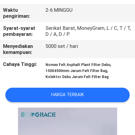
KUALITAS
Waktu
2-6 MINGGU
pengiriman:
HUBUNGI
Syarat-syarat
Serikat Barat, MoneyGram, L / C, T / T,
KAMI
pembayaran:
D / A, D / P.
Menyediakan
5000 set / hari
BERITA
kemampuan:
Cahaya Tinggi:
,
Nomex Felt Asphalt Plant Filter Debu
,
PERMINTAAN
150X4500mm Jarum Felt Filter Bag
Kolektor Debu Jarum Felt Filter Bag
PENAWARAN
HARGA TERBAIK
SITEMAP
PRIVACY
POLICY