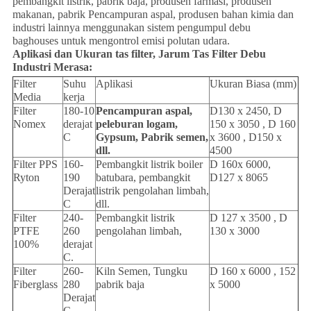
pembangkit listrik, pabrik baja, produsen farmasi, produsen
makanan, pabrik Pencampuran aspal, produsen bahan kimia dan
industri lainnya menggunakan sistem pengumpul debu
baghouses untuk mengontrol emisi polutan udara.
Aplikasi dan Ukuran tas filter, Jarum Tas Filter Debu
Industri Merasa:
Filter
Suhu
Aplikasi
Ukuran Biasa (mm)
Media
kerja
Filter
180-10
Pencampuran aspal,
D130 x 2450, D
Nomex
derajat
peleburan logam,
150 x 3050 , D 160
C
Gypsum, Pabrik semen,
x 3600 , D150 x
dll.
4500
Filter PPS
160-
Pembangkit listrik boiler
D 160x 6000,
Ryton
190
batubara, pembangkit
D127 x 8065
Derajat
listrik pengolahan limbah,
C
dll.
Filter
240-
Pembangkit listrik
D 127 x 3500 , D
PTFE
260
pengolahan limbah,
130 x 3000
100%
derajat
C.
Filter
260-
Kiln Semen, Tungku
D 160 x 6000 , 152
Fiberglass
280
pabrik baja
x 5000
Derajat
C