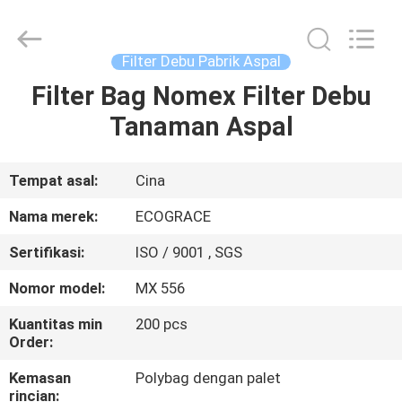
ZHEJIANG
GRACE
ENVIROTECH
CO.,LTD.
All
Filter Debu Pabrik Aspal
Rights
Reserved.
Filter Bag Nomex Filter Debu
RUMAH
Tanaman Aspal
PRODUK
Tempat asal:
Cina
TENTANG
Nama merek:
ECOGRACE
KAMI
Sertifikasi:
ISO / 9001 , SGS
Nomor model:
MX 556
TUR
PABRIK
Kuantitas min
200 pcs
Order:
Kemasan
Polybag dengan palet
KONTROL
rincian: