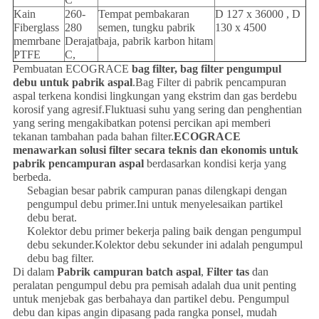
Kain
260-
Tempat pembakaran
D 127 x 36000 , D
Fiberglass
280
semen, tungku pabrik
130 x 4500
memrbane
Derajat
baja, pabrik karbon hitam
PTFE
C,
Pembuatan ECOGRACE
bag filter, bag filter pengumpul
debu untuk pabrik aspal
.Bag Filter di pabrik pencampuran
aspal terkena kondisi lingkungan yang ekstrim dan gas berdebu
korosif yang agresif.Fluktuasi suhu yang sering dan penghentian
yang sering mengakibatkan potensi percikan api memberi
tekanan tambahan pada bahan filter.
ECOGRACE
menawarkan solusi filter secara teknis dan ekonomis untuk
pabrik pencampuran aspal
berdasarkan kondisi kerja yang
berbeda.
Sebagian besar pabrik campuran panas dilengkapi dengan
pengumpul debu primer.Ini untuk menyelesaikan partikel
debu berat.
Kolektor debu primer bekerja paling baik dengan pengumpul
debu sekunder.Kolektor debu sekunder ini adalah pengumpul
debu bag filter.
Di dalam
Pabrik campuran batch aspal
,
Filter tas
dan
peralatan pengumpul debu pra pemisah adalah dua unit penting
untuk menjebak gas berbahaya dan partikel debu. Pengumpul
debu dan kipas angin dipasang pada rangka ponsel, mudah