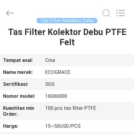
ZHEJIANG
GRACE
ENVIROTECH
CO.,LTD.
All
Tas Filter Kolektor Debu
Rights
Reserved.
Tas Filter Kolektor Debu PTFE
RUMAH
Felt
PRODUK
Tempat asal:
Cina
TENTANG
Nama merek:
ECOGRACE
KAMI
Sertifikasi:
SGS
Nomor model:
160X6000
TUR
PABRIK
Kuantitas min
100 pcs tas filter PTFE
Order:
Harga:
15~50USD/PCS
KONTROL