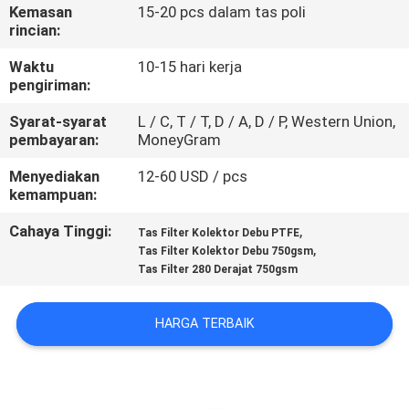
KUALITAS
Kemasan
15-20 pcs dalam tas poli
rincian:
HUBUNGI
Waktu
10-15 hari kerja
pengiriman:
KAMI
Syarat-syarat
L / C, T / T, D / A, D / P, Western Union,
pembayaran:
MoneyGram
BERITA
Menyediakan
12-60 USD / pcs
kemampuan:
PERMINTAAN
Cahaya Tinggi:
,
Tas Filter Kolektor Debu PTFE
PENAWARAN
,
Tas Filter Kolektor Debu 750gsm
Tas Filter 280 Derajat 750gsm
SITEMAP
HARGA TERBAIK
PRIVACY
POLICY