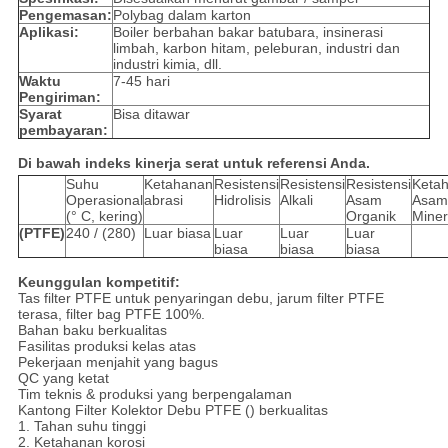
Pengemasan:
Polybag dalam karton
Aplikasi:
Boiler berbahan bakar batubara, insinerasi
limbah, karbon hitam, peleburan, industri dan
industri kimia, dll.
Waktu
7-45 hari
Pengiriman:
Syarat
Bisa ditawar
pembayaran:
Di bawah indeks kinerja serat untuk referensi Anda.
Suhu
Ketahanan
Resistensi
Resistensi
Resistensi
Keta
Operasional
abrasi
Hidrolisis
Alkali
Asam
Asam
(° C, kering)
Organik
Miner
(PTFE)
240 / (280)
Luar biasa
Luar
Luar
Luar
biasa
biasa
biasa
Keunggulan kompetitif:
Tas filter PTFE untuk penyaringan debu, jarum filter PTFE
terasa, filter bag PTFE 100%.
Bahan baku berkualitas
Fasilitas produksi kelas atas
Pekerjaan menjahit yang bagus
QC yang ketat
Tim teknis & produksi yang berpengalaman
Kantong Filter Kolektor Debu PTFE () berkualitas
1. Tahan suhu tinggi
2. Ketahanan korosi