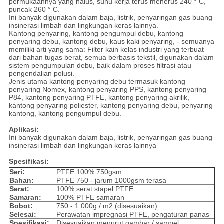
permukaannya yang halus, suhu kerja terus menerus 240 ° C,
puncak 260 ° C.
Ini banyak digunakan dalam baja, listrik, penyaringan gas buang
insinerasi limbah dan lingkungan keras lainnya.
Kantong penyaring, kantong pengumpul debu, kantong
penyaring debu, kantong debu, kaus kaki penyaring, - semuanya
memiliki arti yang sama: Filter kain kelas industri yang terbuat
dari bahan tugas berat, semua berbasis tekstil, digunakan dalam
sistem pengumpulan debu, baik dalam proses filtrasi atau
pengendalian polusi.
Jenis utama kantong penyaring debu termasuk kantong
penyaring Nomex, kantong penyaring PPS, kantong penyaring
P84, kantong penyaring PTFE, kantong penyaring akrilik,
kantong penyaring poliester, kantong penyaring debu, penyaring
kantong, kantong pengumpul debu.
Aplikasi:
Ini banyak digunakan dalam baja, listrik, penyaringan gas buang
insinerasi limbah dan lingkungan keras lainnya
Spesifikasi:
Seri:
PTFE 100% 750gsm
Bahan:
PTFE 750 - jarum 1000gsm terasa
Serat:
100% serat stapel PTFE
Samaran:
100% PTFE samaran
Bobot:
750 - 1.000g / m2 (disesuaikan)
Selesai:
Perawatan impregnasi PTFE, pengaturan panas
Spesifikasi:
Disesuaikan menurut gambar / sampel