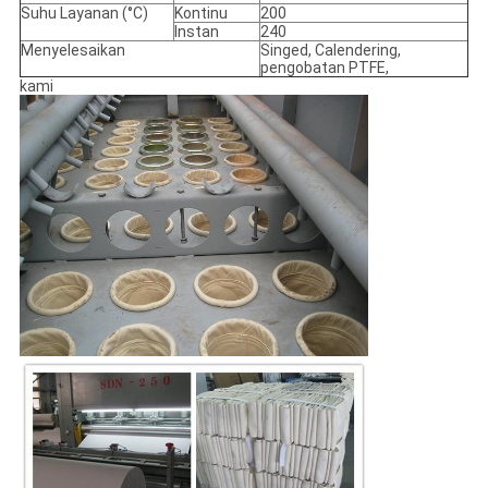
Suhu Layanan (°C)
Kontinu
200
Instan
240
Menyelesaikan
Singed, Calendering,
pengobatan PTFE,
kami