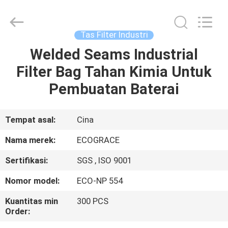
Filter
Industri
pemasok.
Copyright
©
Tas Filter Industri
2020
-
2025
Welded Seams Industrial
RUMAH
ZHEJIANG
GRACE
Filter Bag Tahan Kimia Untuk
ENVIROTECH
CO.,LTD.
All
PRODUK
Pembuatan Baterai
Rights
Reserved.
TENTANG
Tempat asal:
Cina
KAMI
Nama merek:
ECOGRACE
Sertifikasi:
SGS , ISO 9001
TUR
Nomor model:
ECO-NP 554
PABRIK
Kuantitas min
300 PCS
Order:
KONTROL