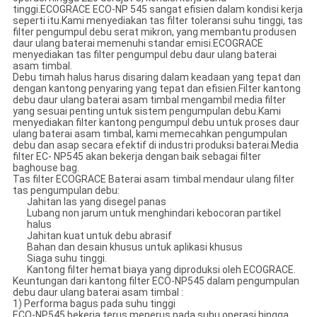
tinggi.ECOGRACE ECO-NP 545 sangat efisien dalam kondisi kerja
seperti itu.Kami menyediakan tas filter toleransi suhu tinggi, tas
filter pengumpul debu serat mikron, yang membantu produsen
daur ulang baterai memenuhi standar emisi.ECOGRACE
menyediakan tas filter pengumpul debu daur ulang baterai
asam timbal.
Debu timah halus harus disaring dalam keadaan yang tepat dan
dengan kantong penyaring yang tepat dan efisien.Filter kantong
debu daur ulang baterai asam timbal mengambil media filter
yang sesuai penting untuk sistem pengumpulan debu.Kami
menyediakan filter kantong pengumpul debu untuk proses daur
ulang baterai asam timbal, kami memecahkan pengumpulan
debu dan asap secara efektif di industri produksi baterai.Media
filter EC- NP545 akan bekerja dengan baik sebagai filter
baghouse bag.
Tas filter ECOGRACE Baterai asam timbal mendaur ulang filter
tas pengumpulan debu:
Jahitan las yang disegel panas
Lubang non jarum untuk menghindari kebocoran partikel
halus
Jahitan kuat untuk debu abrasif
Bahan dan desain khusus untuk aplikasi khusus
Siaga suhu tinggi.
Kantong filter hemat biaya yang diproduksi oleh ECOGRACE.
Keuntungan dari kantong filter ECO-NP545 dalam pengumpulan
debu daur ulang baterai asam timbal :
1) Performa bagus pada suhu tinggi
ECO-NP545 bekerja terus menerus pada suhu operasi hingga