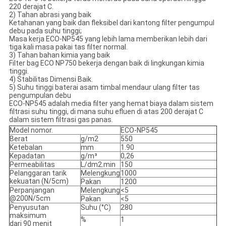
220 derajat C.
2) Tahan abrasi yang baik
Ketahanan yang baik dan fleksibel dari kantong filter pengumpul
debu pada suhu tinggi;
Masa kerja ECO-NP545 yang lebih lama memberikan lebih dari
tiga kali masa pakai tas filter normal.
3) Tahan bahan kimia yang baik
Filter bag ECO NP750 bekerja dengan baik di lingkungan kimia
tinggi.
4) Stabilitas Dimensi Baik.
5) Suhu tinggi baterai asam timbal mendaur ulang filter tas
pengumpulan debu
ECO-NP545 adalah media filter yang hemat biaya dalam sistem
filtrasi suhu tinggi, di mana suhu efluen di atas 200 derajat C
dalam sistem filtrasi gas panas.
Model nomor.
ECO-NP545
Berat
g/m2
550
Ketebalan
mm
1.90
Kepadatan
g/m³
0,26
Permeabilitas
L/dm2.min
150
Pelanggaran tarik
Melengkung
1000
kekuatan (N/5cm)
Pakan
1200
Perpanjangan
Melengkung
<5
@200N/5cm
Pakan
<5
Penyusutan
Suhu (°C)
280
maksimum
%
1
dari 90 menit