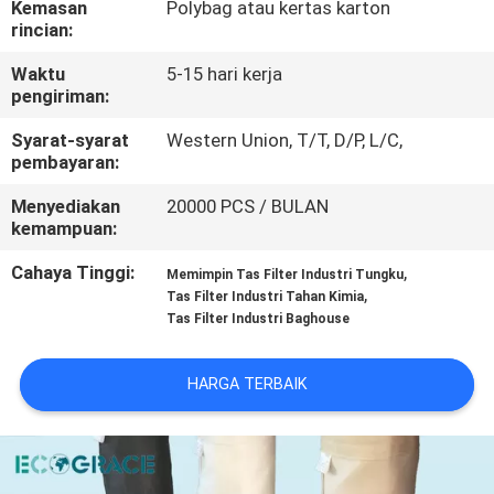
Kemasan
Polybag atau kertas karton
KUALITAS
rincian:
Waktu
5-15 hari kerja
HUBUNGI
pengiriman:
KAMI
Syarat-syarat
Western Union, T/T, D/P, L/C,
pembayaran:
BERITA
Menyediakan
20000 PCS / BULAN
kemampuan:
PERMINTAAN
Cahaya Tinggi:
,
Memimpin Tas Filter Industri Tungku
,
PENAWARAN
Tas Filter Industri Tahan Kimia
Tas Filter Industri Baghouse
SITEMAP
HARGA TERBAIK
PRIVACY
POLICY