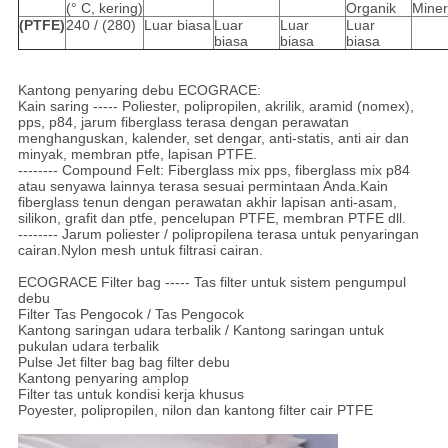
(° C, kering)
Organik
Miner
(PTFE)
240 / (280)
Luar biasa
Luar
Luar
Luar
biasa
biasa
biasa
Kantong penyaring debu ECOGRACE:
Kain saring ----- Poliester, polipropilen, akrilik, aramid (nomex),
pps, p84, jarum fiberglass terasa dengan perawatan
menghanguskan, kalender, set dengar, anti-statis, anti air dan
minyak, membran ptfe, lapisan PTFE.
-------- Compound Felt: Fiberglass mix pps, fiberglass mix p84
atau senyawa lainnya terasa sesuai permintaan Anda.Kain
fiberglass tenun dengan perawatan akhir lapisan anti-asam,
silikon, grafit dan ptfe, pencelupan PTFE, membran PTFE dll.
-------- Jarum poliester / polipropilena terasa untuk penyaringan
cairan.Nylon mesh untuk filtrasi cairan.
ECOGRACE Filter bag ----- Tas filter untuk sistem pengumpul
debu
Filter Tas Pengocok / Tas Pengocok
Kantong saringan udara terbalik / Kantong saringan untuk
pukulan udara terbalik
Pulse Jet filter bag bag filter debu
Kantong penyaring amplop
Filter tas untuk kondisi kerja khusus
Poyester, polipropilen, nilon dan kantong filter cair PTFE