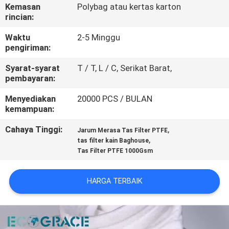
KUALITAS
Kemasan
Polybag atau kertas karton
rincian:
HUBUNGI
Waktu
2-5 Minggu
pengiriman:
KAMI
Syarat-syarat
T / T, L / C, Serikat Barat,
pembayaran:
BERITA
Menyediakan
20000 PCS / BULAN
kemampuan:
PERMINTAAN
Cahaya Tinggi:
,
Jarum Merasa Tas Filter PTFE
PENAWARAN
,
tas filter kain Baghouse
Tas Filter PTFE 1000Gsm
SITEMAP
HARGA TERBAIK
PRIVACY
POLICY