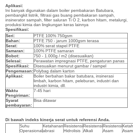
Aplikasi:
Ini banyak digunakan dalam boiler pembakaran Batubara,
pembangkit listrik, filtrasi gas buang pembakaran sampah,
insinerator sampah, filter saluran Ti O 2, karbon hitam, metalurgi,
produksi kimia dan lingkungan keras lainnya
Spesifikasi:
Seri:
PTFE 100% 750gsm
Bahan:
PTFE 750 - jarum 1000gsm terasa
Serat:
100% serat stapel PTFE
Samaran:
100% PTFE samaran
Bobot:
750 - 1.000g / m2 (disesuaikan)
Selesai:
Perawatan impregnasi PTFE, pengaturan panas
Spesifikasi:
Disesuaikan menurut gambar / sampel
Pengemasan:
Polybag dalam karton
Aplikasi:
Boiler berbahan bakar batubara, insinerasi
limbah, karbon hitam, peleburan, industri dan
industri kimia, dll.
Waktu
7-45 hari
Pengiriman:
Syarat
Bisa ditawar
pembayaran:
Di bawah indeks kinerja serat untuk referensi Anda.
Suhu
Ketahanan
Resistensi
Resistensi
Resistensi
Keta
Operasional
abrasi
Hidrolisis
Alkali
Asam
Asam