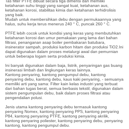
Tas filter PTFE dibuat secara tiga dimensi dan memiliki
ketahanan suhu tinggi yang sangat kuat, ketahanan aus,
ketahanan korosi, stabilitas kimia dan ketahanan terhidrolisis
yang baik.
Mudah untuk membersihkan debu dengan permukaannya yang
halus, suhu kerja terus menerus 240 ° C, puncak 260 ° C.
PTFE lebih cocok untuk kondisi yang keras yang membutuhkan
ketahanan korosi dan umur pemakaian yang lama dari bahan
filtrasi, penanganan asap boiler pembakaran batubara,
insinerator sampah, produksi karbon hitam dan produksi TiO2.Ini
dapat digunakan dalam proses metalurgi awal dan pemurnian
untuk beberapa logam serta produksi kimia.
Ini banyak digunakan dalam baja, listrik, penyaringan gas buang
insinerasi limbah dan lingkungan keras lainnya.
Kantong penyaring, kantong pengumpul debu, kantong
penyaring debu, kantong debu, kaus kaki penyaring, - semuanya
memiliki arti yang sama: Filter kain kelas industri yang terbuat
dari bahan tugas berat, semua berbasis tekstil, digunakan dalam
sistem pengumpulan debu, baik dalam proses filtrasi atau
pengendalian polusi.
Jenis utama kantong penyaring debu termasuk kantong
penyaring Nomex, kantong penyaring PPS, kantong penyaring
P84, kantong penyaring PTFE, kantong penyaring akrilik,
kantong penyaring poliester, kantong penyaring debu, penyaring
kantong, kantong pengumpul debu.