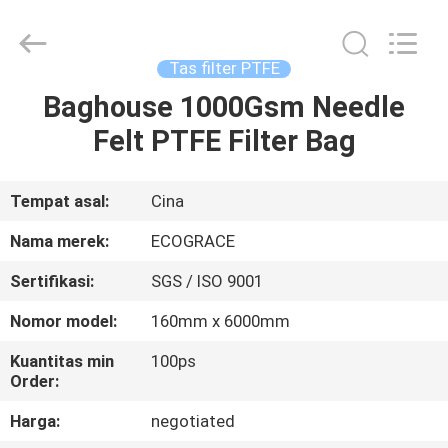
ZHEJIANG
GRACE
ENVIROTECH
CO.,LTD.
All
Tas filter PTFE
Rights
Reserved.
Baghouse 1000Gsm Needle
RUMAH
Felt PTFE Filter Bag
PRODUK
Tempat asal:
Cina
TENTANG
Nama merek:
ECOGRACE
KAMI
Sertifikasi:
SGS / ISO 9001
Nomor model:
160mm x 6000mm
TUR
PABRIK
Kuantitas min
100ps
Order:
Harga:
negotiated
KONTROL