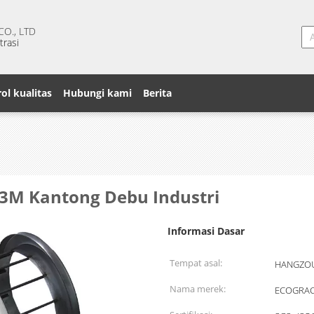
O., LTD
trasi
ol kualitas
Hubungi kami
Berita
 3M Kantong Debu Industri
Informasi Dasar
Tempat asal:
HANGZOU
Nama merek:
ECOGRA