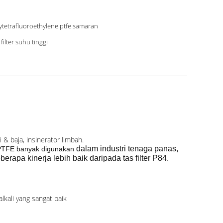
ytetrafluoroethylene ptfe samaran
 filter suhu tinggi
 & baja, insinerator limbah.
dalam industri tenaga panas,
er PTFE banyak digunakan
eberapa kinerja lebih baik daripada tas filter P84.
alkali yang sangat baik