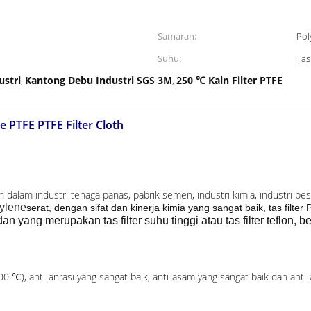
Samaran:
Pol
Suhu:
Tas
stri
Kantong Debu Industri SGS 3M
250 ℃ Kain Filter PTFE
,
,
 PTFE PTFE Filter Cloth
an dalam industri tenaga panas, pabrik semen, industri kimia, industri besi
hylene
serat, dengan sifat dan kinerja kimia yang sangat baik, tas filt
dan yang merupakan tas filter suhu tinggi atau tas filter teflon, b
 300 ℃), anti-anrasi yang sangat baik, anti-asam yang sangat baik dan anti-