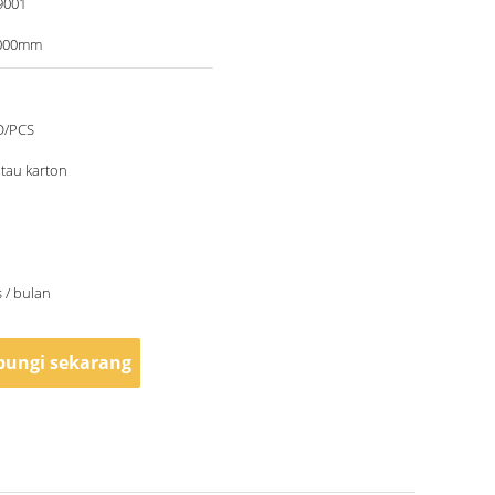
9001
000mm
D/PCS
tau karton
 / bulan
ungi sekarang