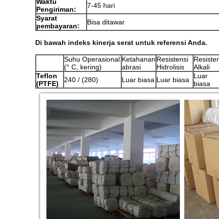
Waktu
7-45 hari
Pengiriman:
Syarat
Bisa ditawar
pembayaran:
Di bawah indeks kinerja serat untuk referensi Anda.
Suhu Operasional
Ketahanan
Resistensi
Resisten
(° C, kering)
abrasi
Hidrolisis
Alkali
Teflon
Luar
240 / (280)
Luar biasa
Luar biasa
(PTFE)
biasa