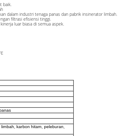
 baik.
ah
n dalam industri tenaga panas dan pabrik insinerator limbah.
an filtrasi efisiensi tinggi.
kinerja luar biasa di semua aspek.
FE
 panas
i limbah, karbon hitam, peleburan,