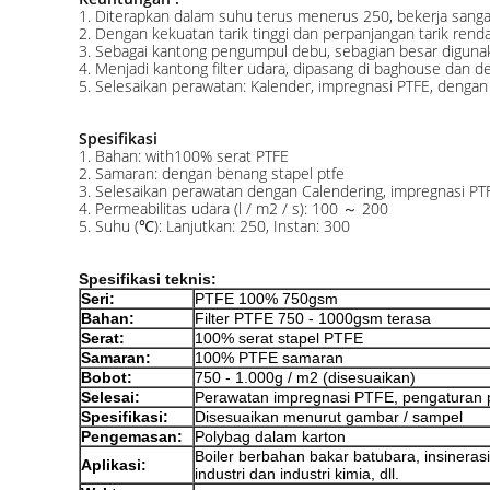
1. Diterapkan dalam suhu terus menerus 250, bekerja sangat
2. Dengan kekuatan tarik tinggi dan perpanjangan tarik rend
3. Sebagai kantong pengumpul debu, sebagian besar digunaka
4. Menjadi kantong filter udara, dipasang di baghouse dan deng
5. Selesaikan perawatan: Kalender, impregnasi PTFE, dengan 
Spesifikasi
1. Bahan: with100% serat PTFE
2. Samaran: dengan benang stapel ptfe
3. Selesaikan perawatan dengan Calendering, impregnasi PT
4. Permeabilitas udara (l / m2 / s): 100 ～ 200
5. Suhu (℃): Lanjutkan: 250, Instan: 300
Spesifikasi teknis:
Seri:
PTFE 100% 750gsm
Bahan:
Filter PTFE 750 - 1000gsm terasa
Serat:
100% serat stapel PTFE
Samaran:
100% PTFE samaran
Bobot:
750 - 1.000g / m2 (disesuaikan)
Selesai:
Perawatan impregnasi PTFE, pengaturan
Spesifikasi:
Disesuaikan menurut gambar / sampel
Pengemasan:
Polybag dalam karton
Boiler berbahan bakar batubara, insineras
Aplikasi:
industri dan industri kimia, dll.