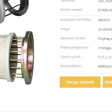
Sertifikasi:
SGS , ISO
Nomor model:
D130XL3
Kuantitas min Order:
300 PCS
Harga:
25~60US
Kemasan rincian:
Polybag a
Waktu pengiriman:
3 minggu
Syarat-syarat
T / T, L / C
pembayaran:
Menyediakan
60000 pcs
kemampuan:
Harga terbaik
Hub