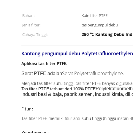
Bahan:
Kain filter PTFE
Jenis filter:
tas pengumpul debu
250 ℃ Kantong Debu Indu
Cahaya Tinggi:
Kantong pengumpul debu Polytetrafluoroethylene
Aplikasi tas filter PTFE:
Serat Polytetrafluoroethylene.
Serat PTFE adalah
Menjadi tas filter suhu tinggi, tas filter PTFE banyak digunak
Polytetrafluoroet
Tas filter PTFE terbuat dari 100% PTFE
industri besi & baja, pabrik semen, industri kimia, dll.
Fitur :
Tas filter PTFE memiliki fitur anti-suhu tinggi (hingga instan
Keuntungan :