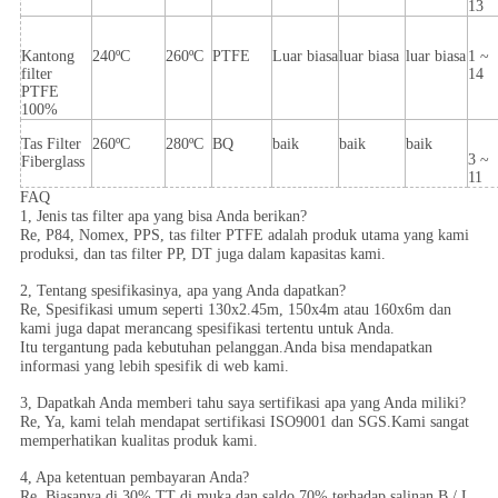
13
Kantong
240ºC
260ºC
PTFE
Luar biasa
luar biasa
luar biasa
1 ~
filter
14
PTFE
100%
Tas Filter
260ºC
280ºC
BQ
baik
baik
baik
3 ~
Fiberglass
11
FAQ
1, Jenis tas filter apa yang bisa Anda berikan?
Re, P84, Nomex, PPS, tas filter PTFE adalah produk utama yang kami
produksi, dan tas filter PP, DT juga dalam kapasitas kami.
2, Tentang spesifikasinya, apa yang Anda dapatkan?
Re, Spesifikasi umum seperti 130x2.45m, 150x4m atau 160x6m dan
kami juga dapat merancang spesifikasi tertentu untuk Anda.
Itu tergantung pada kebutuhan pelanggan.Anda bisa mendapatkan
informasi yang lebih spesifik di web kami.
3, Dapatkah Anda memberi tahu saya sertifikasi apa yang Anda miliki?
Re, Ya, kami telah mendapat sertifikasi ISO9001 dan SGS.Kami sangat
memperhatikan kualitas produk kami.
4, Apa ketentuan pembayaran Anda?
Re, Biasanya di 30% TT di muka dan saldo 70% terhadap salinan B / L.