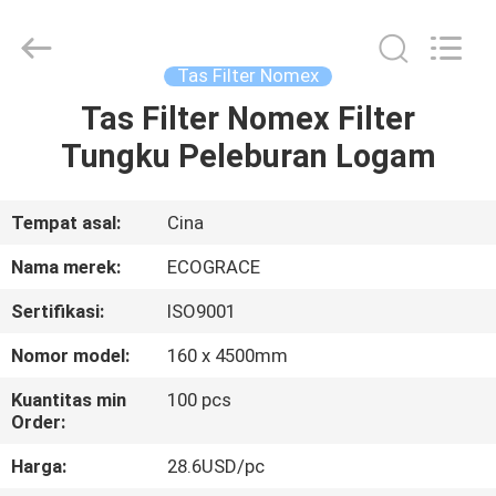
ZHEJIANG
GRACE
ENVIROTECH
CO.,LTD.
All
Tas Filter Nomex
Rights
Reserved.
Tas Filter Nomex Filter
RUMAH
Tungku Peleburan Logam
PRODUK
Tempat asal:
Cina
TENTANG
Nama merek:
ECOGRACE
KAMI
Sertifikasi:
ISO9001
Nomor model:
160 x 4500mm
TUR
PABRIK
Kuantitas min
100 pcs
Order:
Harga:
28.6USD/pc
KONTROL