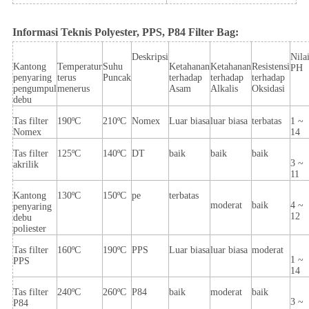
Informasi Teknis Polyester, PPS, P84 Filter Bag:
Deskripsi
Nila
Kantong
Temperatur
Suhu
Ketahanan
Ketahanan
Resistensi
PH
penyaring
terus
Puncak
terhadap
terhadap
terhadap
pengumpul
menerus
Asam
Alkalis
Oksidasi
debu
Tas filter
190ºC
210ºC
Nomex
Luar biasa
luar biasa
terbatas
1 ~
Nomex
14
Tas filter
125ºC
140ºC
DT
baik
baik
baik
3 ~
akrilik
11
Kantong
130ºC
150ºC
pe
terbatas
moderat
baik
4 ~
penyaring
12
debu
poliester
Tas filter
160ºC
190ºC
PPS
Luar biasa
luar biasa
moderat
1 ~
PPS
14
Tas filter
240ºC
260ºC
P84
baik
moderat
baik
3 ~
P84