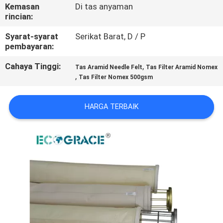
KUALITAS
Kemasan
Di tas anyaman
rincian:
HUBUNGI
Syarat-syarat
Serikat Barat, D / P
pembayaran:
KAMI
Cahaya Tinggi:
,
Tas Aramid Needle Felt
Tas Filter Aramid Nomex
,
Tas Filter Nomex 500gsm
BERITA
HARGA TERBAIK
PERMINTAAN
PENAWARAN
SITEMAP
PRIVACY
POLICY