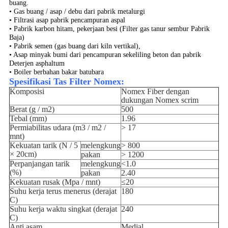
buang.
• Gas buang / asap / debu dari pabrik metalurgi
• Filtrasi asap pabrik pencampuran aspal
• Pabrik karbon hitam, pekerjaan besi (Filter gas tanur sembur Pabrik
Baja)
• Pabrik semen (gas buang dari kiln vertikal),
• Asap minyak bumi dari pencampuran sekeliling beton dan pabrik
Deterjen asphaltum
• Boiler berbahan bakar batubara
Spesifikasi Tas Filter Nomex:
Komposisi
Nomex Fiber dengan
dukungan Nomex scrim
Berat (g / m2)
500
Tebal (mm)
1.96
Permiabilitas udara (m3 / m2 /
> 17
mnt)
Kekuatan tarik (N / 5
melengkung
> 800
× 20cm)
pakan
> 1200
Perpanjangan tarik
melengkung
<1.0
(%)
pakan
2.40
Kekuatan rusak (Mpa / mnt)
≤20
Suhu kerja terus menerus (derajat
180
C)
Suhu kerja waktu singkat (derajat
240
C)
Anti asam
Medial