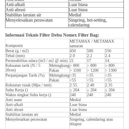
Anti-alkali
Luar biasa
Anti abrasi
Luar biasa
Stabilitas larutan air
Medial
Menyelesaikan perawatan
Singeing, het-setting,
calendaring
Informasi Teknis Filter Debu Nomex Filter Bag:
METAMAX / METAMAX
Komposisi
samaran
Berat (g / m2)
450
500
550
Tebal (mm)
2.0
2.2
2.4
Permeabilitas udara (m3 / m2 @ min)
21
17
14
Kekuatan tarik (N / 5
Melengkung
> 800
> 800
> 800
20cm)
Pakan
> 1100
> 1200
> 1300
Perpanjangan Tarik (%)
Melengkung
<35
<35
<35
Pakan
<55
<55
<55
Kekuatan rusak (Mpa / mnt)
2.55
2.40
2.35
Suhu Kerja ()
≤ 204
≤ 204
≤ 204
Waktu singkat Suhu kerja ()
240
240
240
Anti asam
Medial
Anti-alkali
Luar biasa
Anti abrasi
Luar biasa
Stabilitas larutan air
Medial
Menyelesaikan perawatan
Singeing, calendaring atau
dilapisi