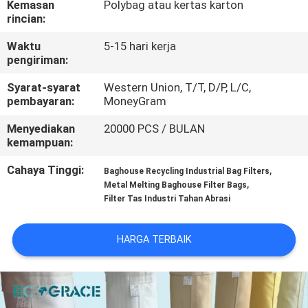
Kemasan
Polybag atau kertas karton
KUALITAS
rincian:
Waktu
5-15 hari kerja
HUBUNGI
pengiriman:
KAMI
Syarat-syarat
Western Union, T/T, D/P, L/C,
pembayaran:
MoneyGram
BERITA
Menyediakan
20000 PCS / BULAN
kemampuan:
PERMINTAAN
Cahaya Tinggi:
,
Baghouse Recycling Industrial Bag Filters
,
PENAWARAN
Metal Melting Baghouse Filter Bags
Filter Tas Industri Tahan Abrasi
SITEMAP
HARGA TERBAIK
PRIVACY
POLICY