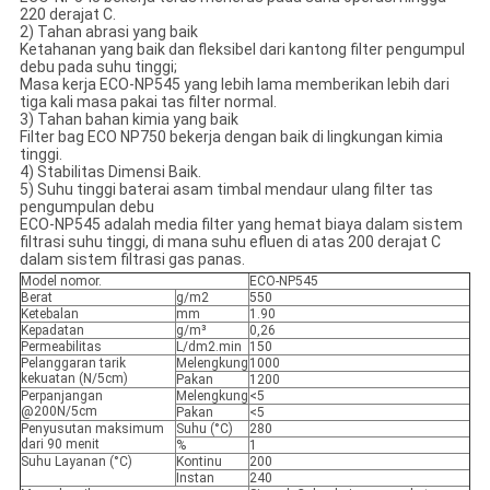
220 derajat C.
2) Tahan abrasi yang baik
Ketahanan yang baik dan fleksibel dari kantong filter pengumpul
debu pada suhu tinggi;
Masa kerja ECO-NP545 yang lebih lama memberikan lebih dari
tiga kali masa pakai tas filter normal.
3) Tahan bahan kimia yang baik
Filter bag ECO NP750 bekerja dengan baik di lingkungan kimia
tinggi.
4) Stabilitas Dimensi Baik.
5) Suhu tinggi baterai asam timbal mendaur ulang filter tas
pengumpulan debu
ECO-NP545 adalah media filter yang hemat biaya dalam sistem
filtrasi suhu tinggi, di mana suhu efluen di atas 200 derajat C
dalam sistem filtrasi gas panas.
Model nomor.
ECO-NP545
Berat
g/m2
550
Ketebalan
mm
1.90
Kepadatan
g/m³
0,26
Permeabilitas
L/dm2.min
150
Pelanggaran tarik
Melengkung
1000
kekuatan (N/5cm)
Pakan
1200
Perpanjangan
Melengkung
<5
@200N/5cm
Pakan
<5
Penyusutan maksimum
Suhu (°C)
280
dari 90 menit
%
1
Suhu Layanan (°C)
Kontinu
200
Instan
240