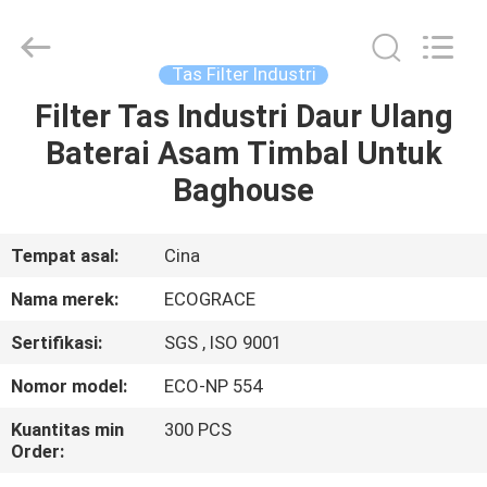
Filter
Industri
supplier.
Copyright
©
Tas Filter Industri
2020
-
2025
Filter Tas Industri Daur Ulang
RUMAH
ZHEJIANG
GRACE
Baterai Asam Timbal Untuk
ENVIROTECH
CO.,LTD.
All
PRODUK
Baghouse
Rights
Reserved.
TENTANG
Tempat asal:
Cina
KAMI
Nama merek:
ECOGRACE
Sertifikasi:
SGS , ISO 9001
TUR
Nomor model:
ECO-NP 554
PABRIK
Kuantitas min
300 PCS
Order:
KONTROL