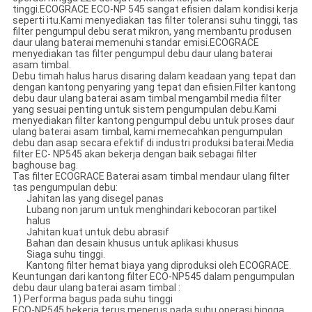
tinggi.ECOGRACE ECO-NP 545 sangat efisien dalam kondisi kerja
seperti itu.Kami menyediakan tas filter toleransi suhu tinggi, tas
filter pengumpul debu serat mikron, yang membantu produsen
daur ulang baterai memenuhi standar emisi.ECOGRACE
menyediakan tas filter pengumpul debu daur ulang baterai
asam timbal.
Debu timah halus harus disaring dalam keadaan yang tepat dan
dengan kantong penyaring yang tepat dan efisien.Filter kantong
debu daur ulang baterai asam timbal mengambil media filter
yang sesuai penting untuk sistem pengumpulan debu.Kami
menyediakan filter kantong pengumpul debu untuk proses daur
ulang baterai asam timbal, kami memecahkan pengumpulan
debu dan asap secara efektif di industri produksi baterai.Media
filter EC- NP545 akan bekerja dengan baik sebagai filter
baghouse bag.
Tas filter ECOGRACE Baterai asam timbal mendaur ulang filter
tas pengumpulan debu:
Jahitan las yang disegel panas
Lubang non jarum untuk menghindari kebocoran partikel
halus
Jahitan kuat untuk debu abrasif
Bahan dan desain khusus untuk aplikasi khusus
Siaga suhu tinggi.
Kantong filter hemat biaya yang diproduksi oleh ECOGRACE.
Keuntungan dari kantong filter ECO-NP545 dalam pengumpulan
debu daur ulang baterai asam timbal :
1) Performa bagus pada suhu tinggi
ECO-NP545 bekerja terus menerus pada suhu operasi hingga