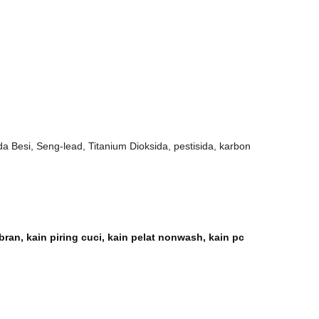
a Besi, Seng-lead, Titanium Dioksida, pestisida, karbon
bran, kain piring cuci, kain pelat nonwash, kain pc