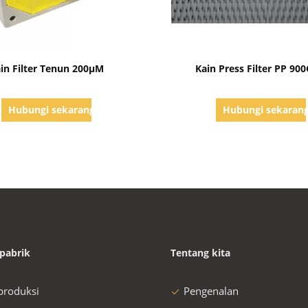
Tampilkan Detail
Tampilkan Detail
in Filter Tenun 200μM
Kain Press Filter PP 90
Hubungi sekarang
Hubungi sekaran
pabrik
Tentang kita
 produksi
Pengenalan