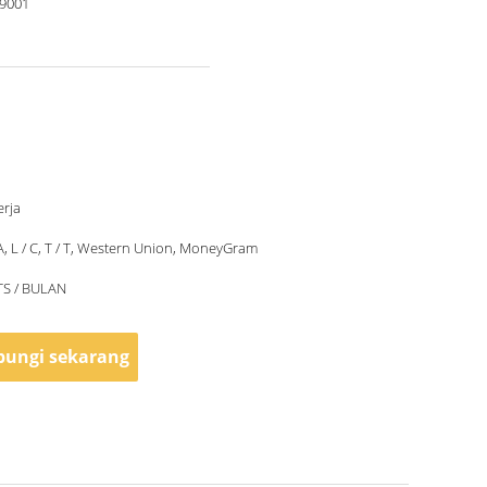
 9001
erja
/ A, L / C, T / T, Western Union, MoneyGram
TS / BULAN
ungi sekarang