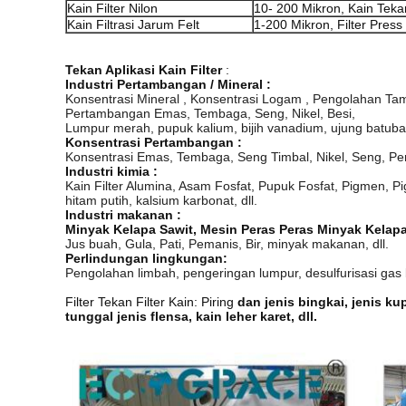
Kain Filter Nilon
10- 200 Mikron, Kain Tekan
Kain Filtrasi Jarum Felt
1-200 Mikron, Filter Press
Tekan Aplikasi Kain Filter
:
Industri Pertambangan / Mineral :
Konsentrasi Mineral , Konsentrasi Logam , Pengolahan Tamb
Pertambangan Emas, Tembaga, Seng, Nikel, Besi,
Lumpur merah, pupuk kalium, bijih vanadium, ujung batubara, 
Konsentrasi Pertambangan :
Konsentrasi Emas, Tembaga, Seng Timbal, Nikel, Seng, Per
Industri kimia :
Kain Filter Alumina, Asam Fosfat, Pupuk Fosfat, Pigmen, Pi
hitam putih, kalsium karbonat, dll.
Industri makanan :
Minyak Kelapa Sawit, Mesin Peras Peras Minyak Kelapa Fi
Jus buah, Gula, Pati, Pemanis, Bir, minyak makanan, dll.
Perlindungan lingkungan:
Pengolahan limbah, pengeringan lumpur, desulfurisasi gas
Filter Tekan Filter Kain: Piring
dan jenis bingkai, jenis ku
tunggal jenis flensa, kain leher karet, dll.