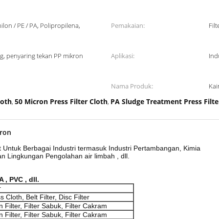
nilon / PE / PA, Polipropilena,
Pemakaian:
Fil
ng, penyaring tekan PP mikron
Aplikasi:
Ind
Nama Produk:
Kai
loth
50 Micron Press Filter Cloth
PA Sludge Treatment Press Filte
,
,
kron
ntuk Berbagai Industri termasuk Industri Pertambangan, Kimia
gan Lingkungan Pengolahan air limbah , dll.
 , PVC , dll.
r
 Cloth, Belt Filter, Disc Filter
 Filter, Filter Sabuk, Filter Cakram
 Filter, Filter Sabuk, Filter Cakram