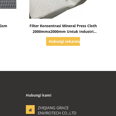
Tampilkan Detail
0Gsm
Filter Konsentrasi Mineral Press Cloth
2000mmx2000mm Untuk Industri
Metalurgi
g
Hubungi sekarang
Hubungi kami
ZHEJIANG GRACE
ENVIROTECH CO.,LTD