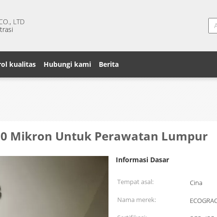
O., LTD
trasi
ol kualitas
Hubungi kami
Berita
t 50 Mikron Untuk Perawatan Lumpur
Informasi Dasar
Tempat asal:
Cina
Nama merek:
ECOGRA