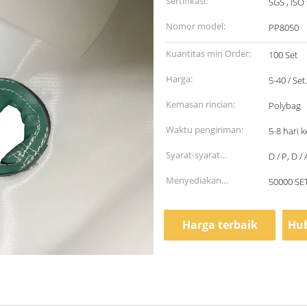
Sertifikasi:
SGS , ISO
Nomor model:
PP8050
Kuantitas min Order:
100 Set
Harga:
5-40 / Set.
Kemasan rincian:
Polybag
Waktu pengiriman:
5-8 hari k
Syarat-syarat
D / P, D 
pembayaran:
Menyediakan
50000 SE
kemampuan:
Harga terbaik
Hub