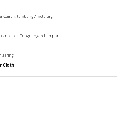
ter Cairan, tambang / metalurgi
ustri kimia, Pengeringan Lumpur
n saring
r Cloth