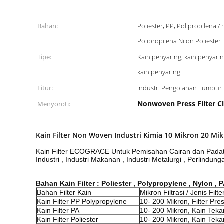
Bahan:
Poliester, PP, Polipropilena / 
Polipropilena Nilon Poliester
Tipe:
Kain penyaring, kain penyari
kain penyaring
Fitur:
Industri Pengolahan Lumpur
Nonwoven Press Filter C
Menyoroti:
Kain Filter Non Woven Industri Kimia 10 Mikron 20 Mi
Kain Filter ECOGRACE Untuk Pemisahan Cairan dan Padat U
Industri , Industri Makanan , Industri Metalurgi , Perlindun
Bahan Kain Filter : Poliester , Polypropylene , Nylon , PA
Bahan Filter Kain
Mikron Filtrasi / Jenis Filte
Kain Filter PP Polypropylene
10- 200 Mikron, Filter Press
Kain Filter PA
10- 200 Mikron, Kain Tekan
Kain Filter Poliester
10- 200 Mikron, Kain Tekan