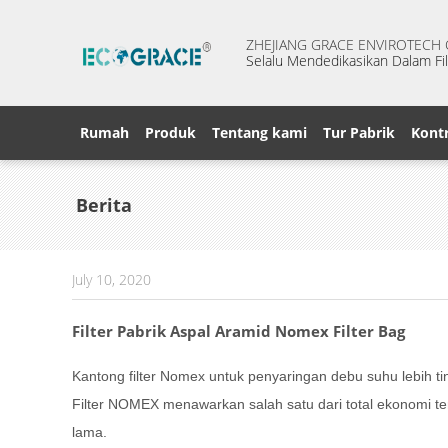
ZHEJIANG GRACE ENVIROTECH C
Selalu Mendedikasikan Dalam Fil
Rumah
Produk
Tentang kami
Tur Pabrik
Kontr
Berita
July 10, 2020
Filter Pabrik Aspal Aramid Nomex Filter Bag
Kantong filter Nomex untuk penyaringan debu suhu lebih tin
Filter NOMEX menawarkan salah satu dari total ekonomi ter
lama.